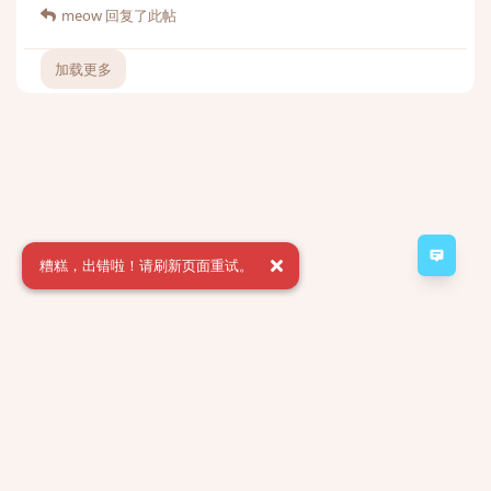
meow
回复了此帖
加载更多
意见
糟糕，出错啦！请刷新页面重试。
Minecraft Server 2a2t.org forum
Powered by:
FreeFlarum
.