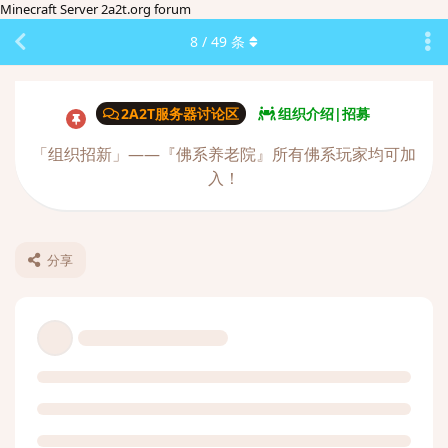
Minecraft Server 2a2t.org forum
8
/
49
条
2A2T服务器讨论区
组织介绍|招募
「组织招新」——『佛系养老院』所有佛系玩家均可加
入！
分享