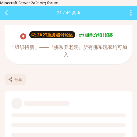
Minecraft Server 2a2t.org forum
21
/
49
条
2A2T服务器讨论区
组织介绍|招募
「组织招新」——『佛系养老院』所有佛系玩家均可加
入！
分享