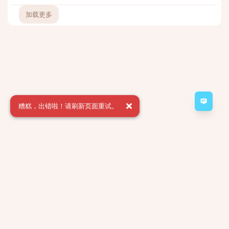
加载更多
意见
糟糕，出错啦！请刷新页面重试。
Minecraft Server 2a2t.org forum
Powered by:
FreeFlarum
.
(
remove this footer
)