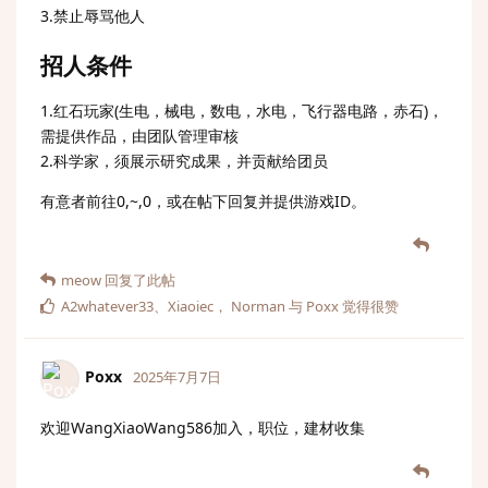
3.禁止辱骂他人
招人条件
1.红石玩家(生电，械电，数电，水电，飞行器电路，赤石)，
需提供作品，由团队管理审核
2.科学家，须展示研究成果，并贡献给团员
有意者前往0,~,0，或在帖下回复并提供游戏ID。
meow
回复了此帖
A2whatever33
、
Xiaoiec
，
Norman
与
Poxx
觉得很赞
Poxx
2025年7月7日
欢迎WangXiaoWang586加入，职位，建材收集