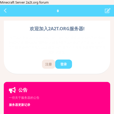
Minecraft Server 2a2t.org forum
欢迎加入2A2T.ORG服务器!
你可以在此发布讨论在游戏中的一切! 你在服务器游玩的历史?创建
的组织?发现的基地?遇到的人或事?都可以在此记录下来,永久保存!
关于服务器有任何想法以及建议,均可通过右下角意见反馈给管理.祝
您游玩愉快!
注册
登录
公告
一些关于服务器的公告
服务器更新记录