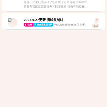
务器正式更新为26.1.2版本 由于新版还有许多插件
及服务器配置需要微调和同步更新,目前可能存在...
2025.5.27更新 测试复制鸡
2
2
条回
A2whatever33
回复于
2025年5月28日
公告
服务器更新记录
292