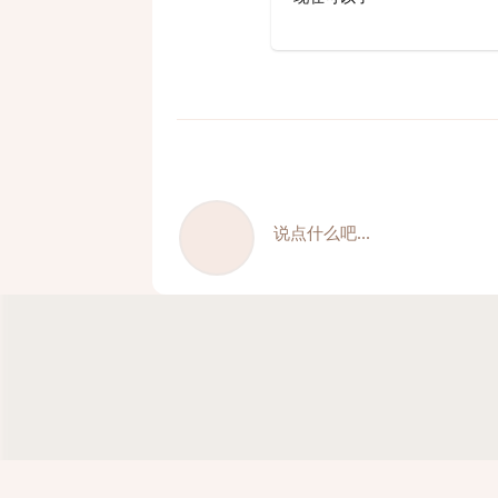
说点什么吧...
Minecraft Server 2a2t.org forum