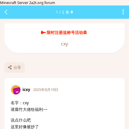
Minecraft Server 2a2t.org forum
1
/
2
条
限时注册送称号活动🎡
cxy
分享
icxy
2025年8月19日
名字：cxy
请腐竹大佬给福利~~
说点什么吧
这里好像被抄了