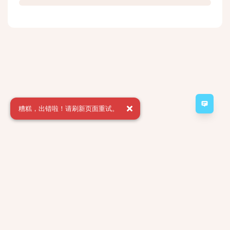
意见
糟糕，出错啦！请刷新页面重试。
Minecraft Server 2a2t.org forum
Powered by:
FreeFlarum
.
(
remove this footer
)