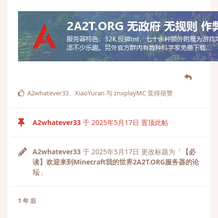
A2whatever33
、
XiaoYuran
与
znxplayMC
觉得很赞
A2whatever33
于
2025年5月17日
置顶此帖
A2whatever33
于
2025年5月17日
更改标题为「
【必
读】欢迎来到Minecraft我的世界2A2T.ORG服务器的论
坛
」
1 年
后