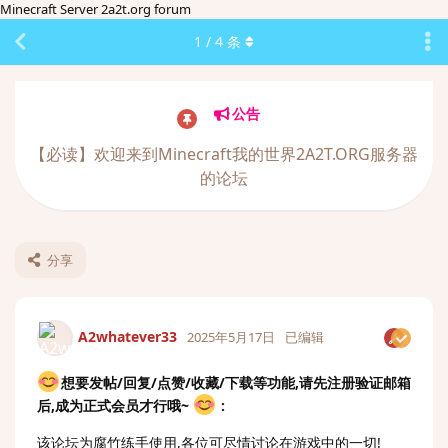
Minecraft Server 2a2t.org forum
1
/
4
条
公告
【必读】欢迎来到Minecraft我的世界2A2T.ORG服务器
的论坛
分享
A2whatever33
2025年5月17日
已编辑
想要发帖/回复/点赞/收藏/下载等功能,请先注册验证邮箱
后,成为正式会员才行哦~
:
该论坛为腐竹练手使用,各位可尽情讨论在游戏中的一切!