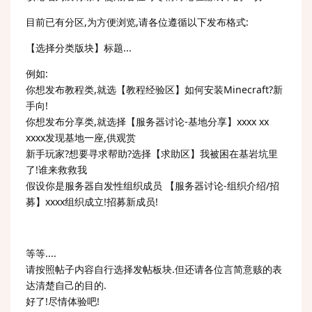
目前已有分区,为方便浏览,请各位遵循以下发布格式:
【选择分类版块】标题...
例如:
你想发布教程类,就选【教程经验区】如何安装Minecraft?新
手向!
你想发布分享类,就选择【服务器讨论-基地分享】xxxx xx
xxxx发现基地一座,供观赏
新手玩家?想要寻求帮助?选择【求助区】我被困在基岩坑里
了!谁来救救我
假设你是服务器自发性组织成员 【服务器讨论-组织介绍/招
募】xxxx组织成立!招募新成员!
等等....
请按照帖子内容自行选择发帖板块.但还请各位言简意赅的表
达清楚自己的目的.
好了!尽情体验吧!