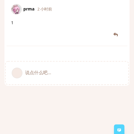
prma
2 小时前
1
说点什么吧...
意见