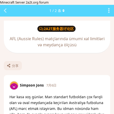
Minecraft Server 2a2t.org forum
1
/
2
条
2A2T服务器讨论区
AFL (Aussie Rules) matçlarında ümumi xal limitləri
və meydança ölçüsü
分享
Simpson Jons
7月6日
Hər kəsə xoş günlər. Mən standart futboldan çox fərqli
olan və oval meydançada keçirilən Avstraliya futboluna
(AFL) mərc etmək istəyirəm. Bu idman növündə həm