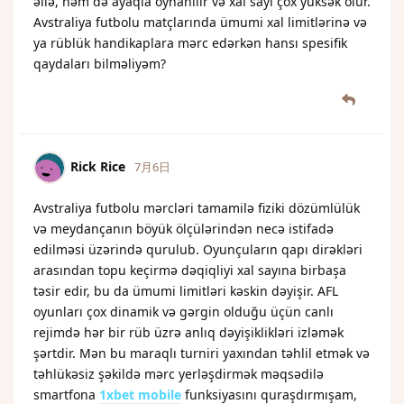
əllə, həm də ayaqla oynanılır və xal sayı çox yüksək olur.
Avstraliya futbolu matçlarında ümumi xal limitlərinə və
ya rüblük handikaplara mərc edərkən hansı spesifik
qaydaları bilməliyəm?
Rick Rice
7月6日
Avstraliya futbolu mərcləri tamamilə fiziki dözümlülük
və meydançanın böyük ölçülərindən necə istifadə
edilməsi üzərində qurulub. Oyunçuların qapı dirəkləri
arasından topu keçirmə dəqiqliyi xal sayına birbaşa
təsir edir, bu da ümumi limitləri kəskin dəyişir. AFL
oyunları çox dinamik və gərgin olduğu üçün canlı
rejimdə hər bir rüb üzrə anlıq dəyişiklikləri izləmək
şərtdir. Mən bu maraqlı turniri yaxından təhlil etmək və
təhlükəsiz şəkildə mərc yerləşdirmək məqsədilə
smartfona
1xbet mobile
funksiyasını quraşdırmışam,