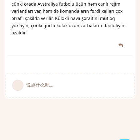
çünki orada Avstraliya futbolu üçün həm canlı rejim
variantları var, həm də komandaların fərdi xalları çox
ətraflı şəkildə verilir. Küləkli hava şəraitini mütləq
yoxlayın, çünki güclü külək uzun zərbələrin dəqiqliyini
azaldır.
说点什么吧...