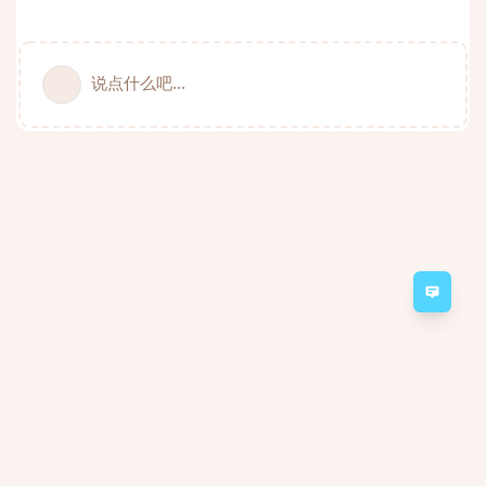
说点什么吧...
意见
Minecraft Server 2a2t.org forum