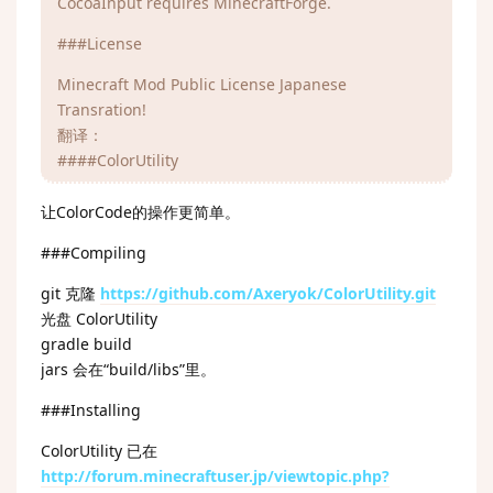
CocoaInput requires MinecraftForge.
###License
Minecraft Mod Public License Japanese
Transration!
翻译：
####ColorUtility
让ColorCode的操作更简单。
###Compiling
git 克隆
https://github.com/Axeryok/ColorUtility.git
光盘 ColorUtility
gradle build
jars 会在“build/libs”里。
###Installing
ColorUtility 已在
http://forum.minecraftuser.jp/viewtopic.php?