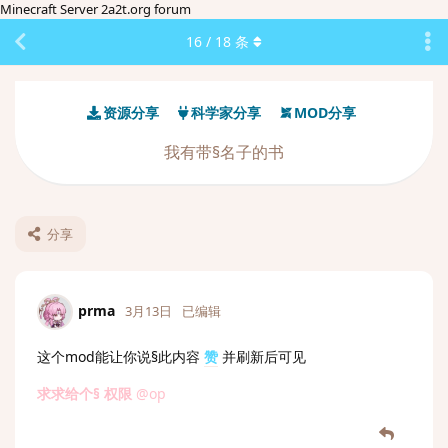
Minecraft Server 2a2t.org forum
16
/
18
条
资源分享
科学家分享
MOD分享
我有带§名子的书
分享
prma
3月13日
已编辑
这个mod能让你说§
此内容
赞
并刷新后可见
求求给个§ 权限
@op