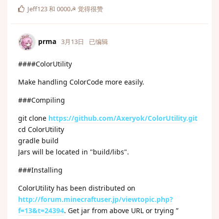
Jeff123
和
0000☭
觉得很赞
prma
3月13日
已编辑
####ColorUtility
Make handling ColorCode more easily.
###Compiling
git clone
https://github.com/Axeryok/ColorUtility.git
cd ColorUtility
gradle build
Jars will be located in "build/libs".
###Installing
ColorUtility has been distributed on
http://forum.minecraftuser.jp/viewtopic.php?
f=13&t=24394
. Get jar from above URL or trying ”