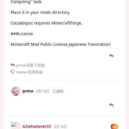
Compiling" task.
Place it in your mods directory.
CocoaInput requires MinecraftForge.
###License
Minecraft Mod Public License Japanese Transration!
prma
回复了此帖
meow
觉得很逊
prma
3月13日
已编辑
A2whatever33
3月14日