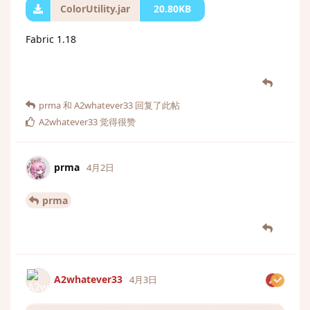
ColorUtility.jar
20.80KB
Fabric 1.18
prma
和
A2whatever33
回复了此帖
A2whatever33
觉得很赞
prma
4月2日
prma
A2whatever33
4月3日