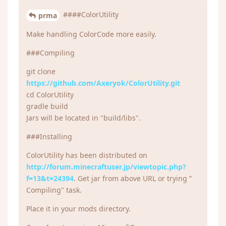
####ColorUtility
prma
Make handling ColorCode more easily.
###Compiling
git clone
https://github.com/Axeryok/ColorUtility.git
cd ColorUtility
gradle build
Jars will be located in "build/libs".
###Installing
ColorUtility has been distributed on
http://forum.minecraftuser.jp/viewtopic.php?
f=13&t=24394
. Get jar from above URL or trying ”
Compiling" task.
Place it in your mods directory.