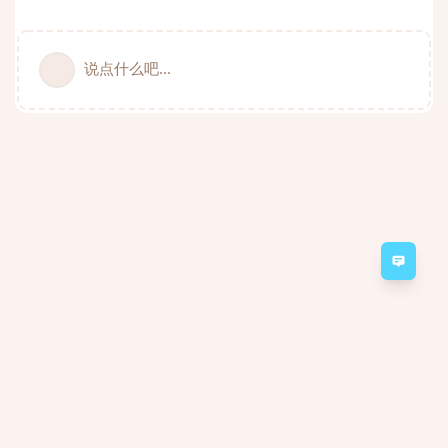
说点什么吧...
意见
Minecraft Server 2a2t.org forum