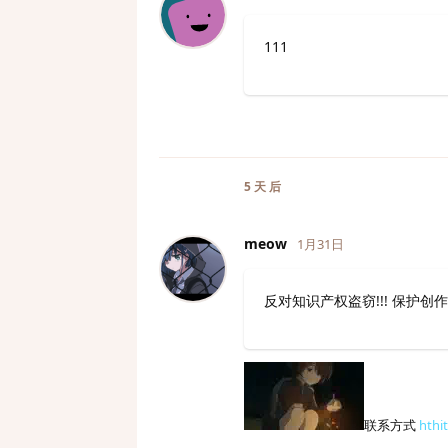
111
5 天
后
meow
1月31日
反对知识产权盗窃!!! 保护创作者!
联系方式
hthi