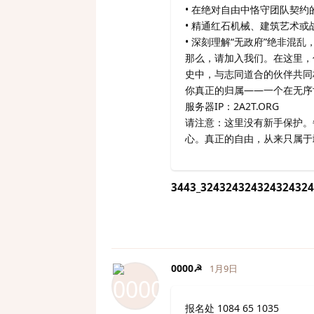
• 在绝对自由中恪守团队契约
• 精通红石机械、建筑艺术或
• 深刻理解“无政府”绝非混
那么，请加入我们。在这里，
史中，与志同道合的伙伴共同
你真正的归属——一个在无序
服务器IP：2A2T.ORG
请注意：这里没有新手保护。
心。真正的自由，从来只属于
3443_324324324324324324
0000☭
1月9日
报名处 1084 65 1035