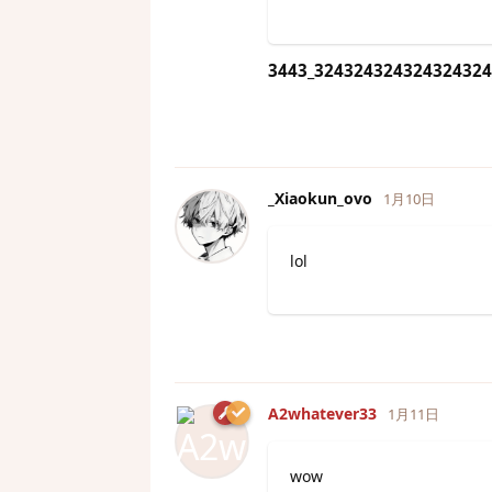
3443_324324324324324324
_Xiaokun_ovo
1月10日
lol
A2whatever33
1月11日
wow