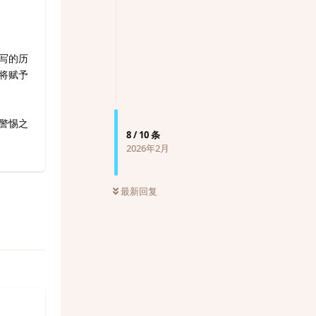
写的历
将赋予
警惕之
8
/
10
条
2026年2月
最新回复