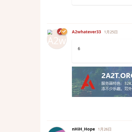
A2whatever33
1月25日
6
nHiH_Hope
1月26日