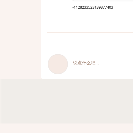
-1128233523139377403
说点什么吧...
Minecraft Server 2a2t.org forum