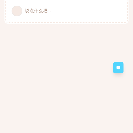
说点什么吧...
意见
Minecraft Server 2a2t.org forum
Powered by:
FreeFlarum
.