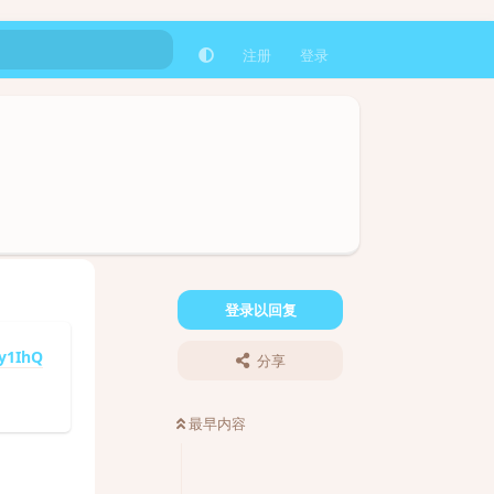
注册
登录
登录以回复
Oy1IhQ
分享
最早内容