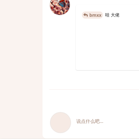
哇 大佬
bmxx
说点什么吧...