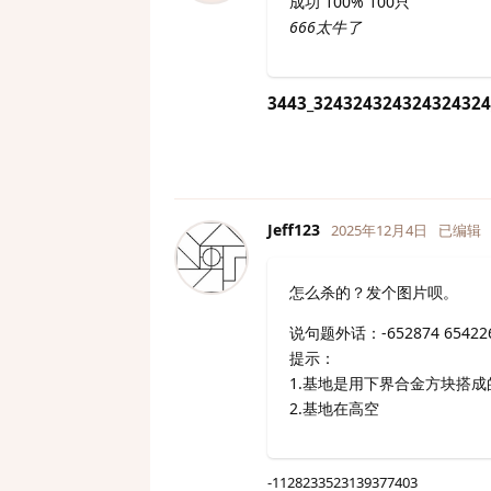
成功 100% 100只
666太牛了
3443_324324324324324324
Jeff123
2025年12月4日
已编辑
怎么杀的？发个图片呗。
说句题外话：-652874 65
提示：
1.基地是用下界合金方块搭成
2.基地在高空
-1128233523139377403