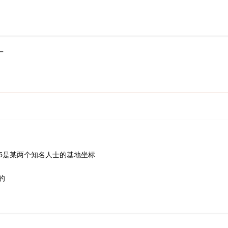
_
4226是某两个知名人士的基地坐标
的