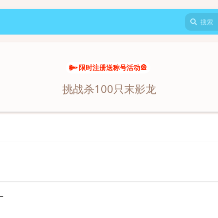
限时注册送称号活动🎡
挑战杀100只末影龙
_