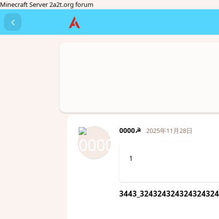
Minecraft Server 2a2t.org forum
0000☭
2025年11月28日
1
3443_324324324324324324