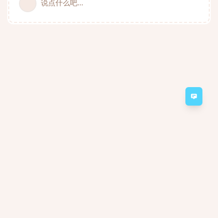
说点什么吧...
意见
Minecraft Server 2a2t.org forum
Powered by:
FreeFlarum
.
(
remove this footer
)