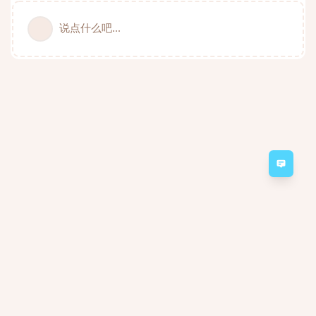
说点什么吧...
意见
Minecraft Server 2a2t.org forum
Powered by:
FreeFlarum
.