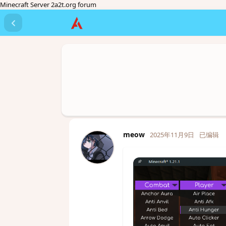
Minecraft Server 2a2t.org forum
meow
2025年11月9日
已编辑