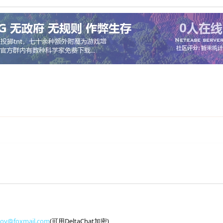
toy@foxmail.com
(可用DeltaChat加密)