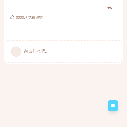
0000☭
觉得很赞
说点什么吧...
意见