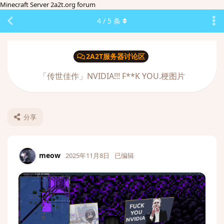
Minecraft Server 2a2t.org forum
4
/
5
条
2A2T服务器讨论区
「传世佳作」NVIDIA!!! F**K YOU.梗图片
分享
meow
2025年11月8日
已编辑