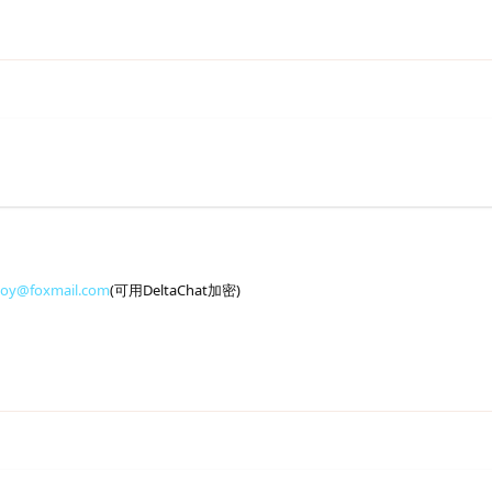
toy@foxmail.com
(可用DeltaChat加密)