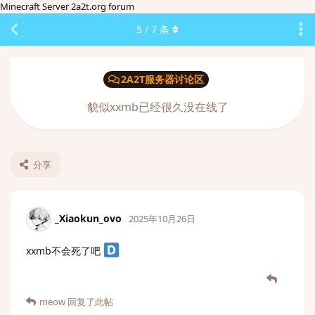
Minecraft Server 2a2t.org forum
5
/
7
条
2A2T服务器讨论区
貌似xxmb已经很久没在线了
分享
_Xiaokun_ovo
2025年10月26日
xxmb不会死了吧
meow
回复了此帖