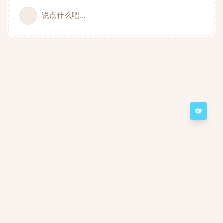
说点什么吧...
意见
Minecraft Server 2a2t.org forum
Powered by:
FreeFlarum
.